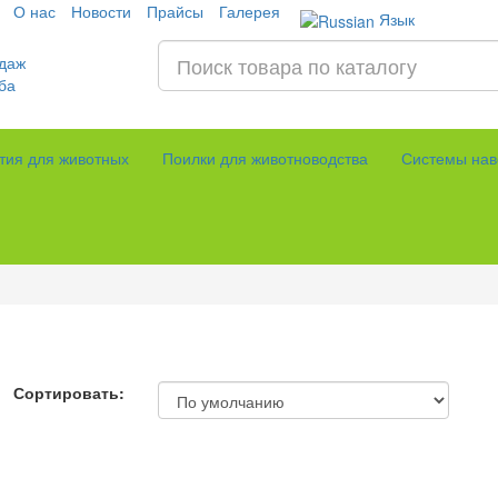
О нас
Новости
Прайсы
Галерея
Язык
даж
ба
тия для животных
Поилки для животноводства
Системы нав
Сортировать: