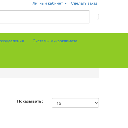
Личный кабинет
Сделать заказ
озоудаления
Системы микроклимата
Показывать: