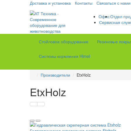
Доставка и установка
Контакты
Связаться с нами
Офис
Отдел про
Сервисная служ
Стойловое оборудование
Резиновые покры
Системы кормления Himel
Производители
EtxHolz
EtxHolz
Гидравлическая скреперная система Etxholz