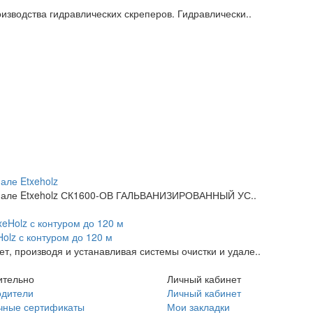
изводства гидравлических скреперов. Гидравлически..
але Etxeholz
канале Etxeholz СК1600-ОВ ГАЛЬВАНИЗИРОВАННЫЙ УС..
olz с контуром до 120 м
т, производя и устанавливая системы очистки и удале..
ительно
Личный кабинет
одители
Личный кабинет
чные сертификаты
Мои закладки