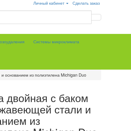
Личный кабинет
Сделать заказ
озоудаления
Системы микроклимата
 и основанием из полиэтилена Michigan Duo
а двойная с баком
ржавеющей стали и
анием из