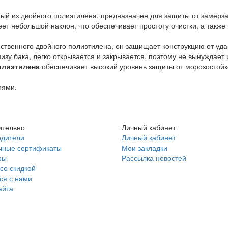
ый из двойного полиэтилена, предназначен для защиты от замерза
т небольшой наклон, что обеспечивает простоту очистки, а также
ственного двойного полиэтилена, он защищает конструкцию от уда
низу бака, легко открывается и закрывается, поэтому не вынуждает
олиэтилена
обеспечивает высокий уровень защиты от морозостойк
иями.
ительно
Личный кабинет
одители
Личный кабинет
чные сертификаты
Мои закладки
ры
Рассылка новостей
со скидкой
ся с нами
айта