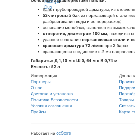
Основные характеристики поилки:
Капот трубопроводной арматуры, изготовленн
52-литровый бак
из нержавеющей стали имее
разбрызгивания воды и ее перерасход;
основание моноблок, выполнен из высококаче
отверстие, диаметром 100 мм
, находится с
удачное сочетание
нержавеющая стали и п
крановая арматура 72 л/мин
при 3 барах;
вращающееся соединение с 2-мя направлен
Габариты: Д 1,10 м х Ш 0, 64 м х В 0,74 м
Емкость: 52 л
Информация
Дополн
Партнеры
Произв
О нас
Подаро
Доставка и установка
Партнё
Политика Безопасности
Товары 
Условия соглашения
Связать
Прайсы
Карта с
Работает на
ocStore