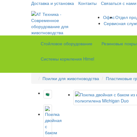
Доставка и установка
Контакты
Связаться с нами
Офис
Отдел про
Сервисная служ
Стойловое оборудование
Резиновые покры
Системы кормления Himel
Поилки для животноводства
Пластиковые г