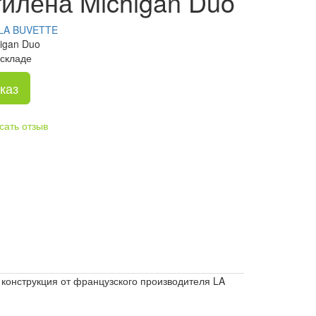
илена Michigan Duo
LA BUVETTE
higan Duo
 складе
каз
сать отзыв
 конструкция от французского производителя LA