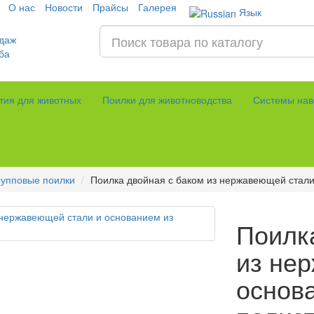
О нас
Новости
Прайсы
Галерея
Язык
даж
ба
тия для животных
Поилки для животноводства
Системы нав
рупповые поилки
Поилка двойная с баком из нержавеющей стали
Поилк
из не
основ