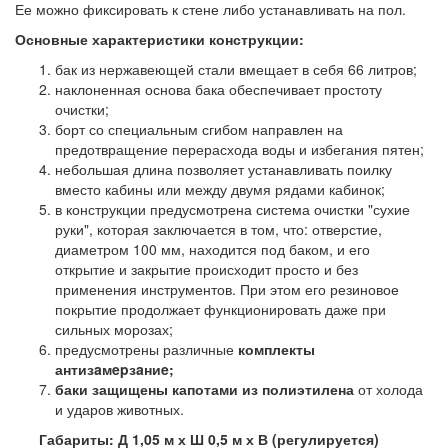
Ее можно фиксировать к стене либо устанавливать на пол.
Основные характеристики конструкции:
бак из нержавеющей стали вмещает в себя 66 литров;
наклоненная основа бака обеспечивает простоту
очистки;
борт со специальным сгибом направлен на
предотвращение перерасхода воды и избегания пятен;
небольшая длина позволяет устанавливать поилку
вместо кабины или между двумя рядами кабинок;
в конструкции предусмотрена система очистки "сухие
руки", которая заключается в том, что: отверстие,
диаметром 100 мм, находится под баком, и его
открытие и закрытие происходит просто и без
применения инструментов. При этом его резиновое
покрытие продолжает функционировать даже при
сильных морозах;
предусмотрены различные
комплекты
антизaмepзaниe
;
баки защищены капотами из полиэтилена
от холода
и ударов животных.
Габариты: Д 1,05 м х Ш 0,5 м х В (регулируется)