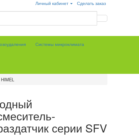
Личный кабинет
Сделать заказ
озоудаления
Системы микроклимата
V HIMEL
одный
смеситель-
раздатчик серии SFV