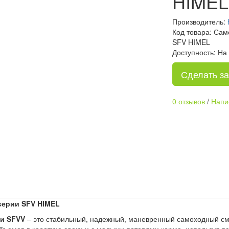
HIMEL
Производитель:
Код товара: Са
SFV HIMEL
Доступность: На
Сделать за
0 отзывов
/
Напи
серии SFV HIMEL
и SFVV
– это стабильный, надежный, маневренный самоходный с