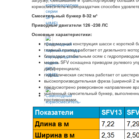
загрузку, смешивание и транспортировку больших о
кормосмеситель-кормораздатчик способен удовлетв
Смесительный бункер 8-32 м³
Приводные двигатели 126 -238 ЛС
Основные характеристики:
продуманная конструкция шасси с короткой 
главный привод работает от дизельного мотор
благодаря стабильным осям с гидроприводом о
модель SFV оснащена приводом рулевого упра
дифференциала;
гидравлическая система работает от шестере
высокопроизводительная фреза (шириной 2 м)
предусмотрено реверсивное направление вр
усиленный смесительный бункер, выполненны
противоножами.