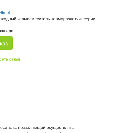
Himel
моходный кормосмеситель-кормораздатчик серии
 складе
каз
сать отзыв
меситель, позволяющий осуществлять