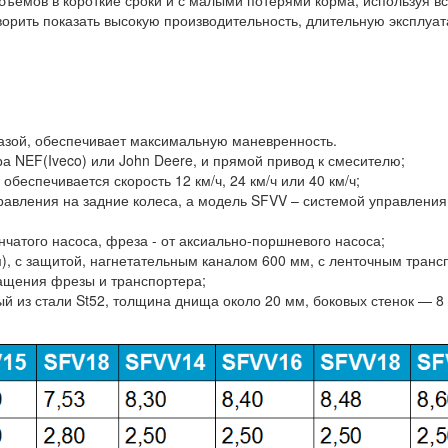
бъемов в короткие сроки и с малыми потерями корма, используя вс
орить показать высокую производительность, длительную эксплуат
базой, обеспечивает максимальную маневренность.
а NEF(Iveco) или John Deere, и прямой привод к смесителю;
беспечивается скорость 12 км/ч, 24 км/ч или 40 км/ч;
вления на задние колеса, а модель SFVV – системой управления 
нчатого насоса, фреза - от аксиально-поршневого насоса;
, с защитой, нагнетательным каналом 600 мм, с ленточным транс
ащения фрезы и транспортера;
й из стали St52, толщина днища около 20 мм, боковых стенок — 