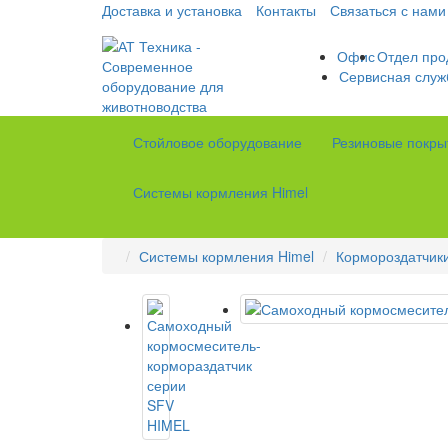
Доставка и установка
Контакты
Связаться с нами
Офис
Отдел про
Сервисная служ
Стойловое оборудование
Резиновые покры
Системы кормления Himel
Системы кормления Himel
Кормороздатчики