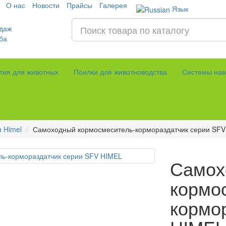
О нас
Новости
Прайсы
Галерея
Язык
даж
ба
тия для животных
Поилки для животноводства
Системы нав
 Himel
Самоходный кормосмеситель-кормораздатчик серии SF
Самох
кормо
кормо