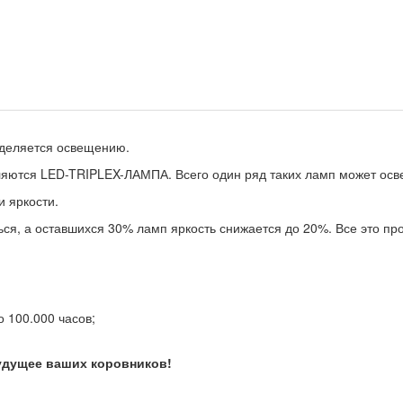
уделяется освещению.
яются LED-TRIPLEX-ЛАМПА. Всего один ряд таких ламп может осве
 яркости.
ься, а оставшихся 30% ламп яркость снижается до 20%. Все это п
о 100.000 часов;
удущее ваших коровников!