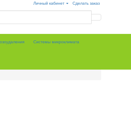
Личный кабинет
Сделать заказ
озоудаления
Системы микроклимата