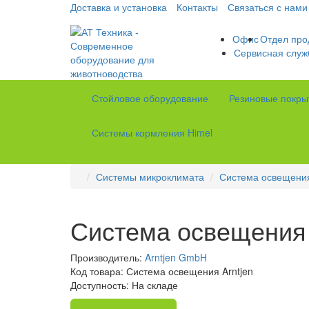
Доставка и установка
Контакты
Связаться с нами
Офис
Отдел про
Сервисная служ
Стойловое оборудование
Резиновые покры
Системы кормления Himel
Системы микроклимата
Система освещени
Система освещения 
Производитель:
Arntjen GmbH
Код товара: Система освещения Arntjen
Доступность: На складе