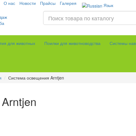
О нас
Новости
Прайсы
Галерея
Язык
даж
ба
тия для животных
Поилки для животноводства
Системы нав
я
Система освещения Arntjen
Arntjen