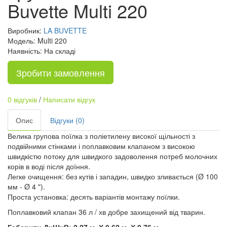
Buvette Multi 220
Виробник:
LA BUVETTE
Модель: Multi 220
Наявність: На складі
Зробити замовлення
0 відгуків
/
Написати відгук
Опис
Відгуки (0)
Велика групова поїлка з поліетилену високої щільності з
подвійними стінками і поплавковим клапаном з високою
швидкістю потоку для швидкого задоволення потреб молочних
корів в воді після доїння.
Легке очищення: без кутів і западин, швидко зливається (Ø 100
мм - Ø 4 ").
Проста установка: десять варіантів монтажу поїлки.
Поплавковий клапан 36 л / хв добре захищений від тварин.