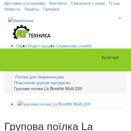
Доставка и установка
Контакты
Связаться с нами
О нас
Новости
Прайсы
Галерея
Офис
Отдел продаж
Сервисная служба
Категорії
Поїлки для тваринництва
Пластикові групові напувалки
Групова поїлка La Buvette Multi 220
Групова поїлка La