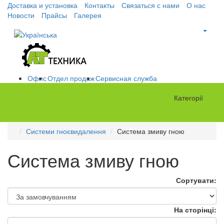
Доставка и установка
Контакты
Связаться с нами
О нас
Новости
Прайсы
Галерея
Офис
Отдел продаж
Сервисная служба
Категорії
Системи гноєвидалення
Система змиву гною
Система змиву гною
Сортувати:
На сторінці: