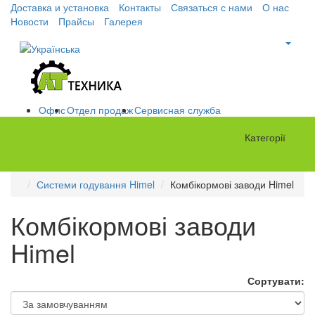
Доставка и установка
Контакты
Связаться с нами
О нас
Новости
Прайсы
Галерея
Офис
Отдел продаж
Сервисная служба
Категорії
Системи годування Himel
Комбікормові заводи Himel
Комбікормові заводи
Himel
Сортувати: