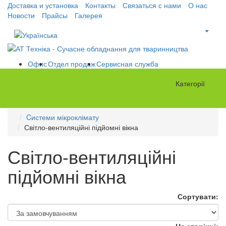
Доставка и установка
Контакты
Связаться с нами
О нас
Новости
Прайсы
Галерея
Офис
Отдел продаж
Сервисная служба
Категорії
Cистеми мікроклімату
Світло-вентиляційні підйомні вікна
Світло-вентиляційні
підйомні вікна
Сортувати: