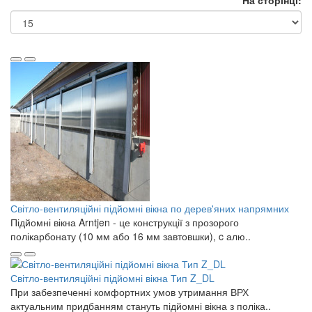
На сторінці:
Світло-вентиляційні підйомні вікна по дерев'яних напрямних
Підйомні вікна Arntjen - це конструкції з прозорого
полікарбонату (10 мм або 16 мм завтовшки), c алю..
Світло-вентиляційні підйомні вікна Тип Z_DL
При забезпеченні комфортних умов утримання ВРХ
актуальним придбанням стануть підйомні вікна з поліка..