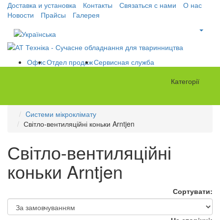
Доставка и установка
Контакты
Связаться с нами
О нас
Новости
Прайсы
Галерея
Офис
Отдел продаж
Сервисная служба
Категорії
Cистеми мікроклімату
Світло-вентиляційні коньки Arntjen
Світло-вентиляційні
коньки Arntjen
Сортувати: