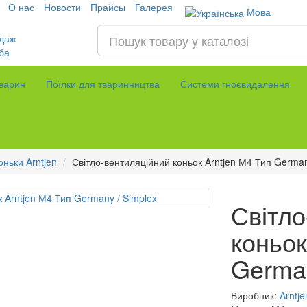
О нас
Новости
Прайсы
Галерея
Мова
даж
ба
тварин
Поїлки для тваринництва
Системи гноєвидалення
оньки Arntjen
Світло-вентиляційний коньок Arntjen М4 Тип German
Світло
коньок
German
Виробник:
Arntj