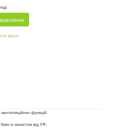
ладі
амовлення
ти відгук
о-вентиляційних функцій.
0мм із захистом від УФ;