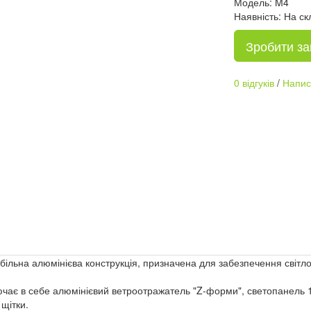
Модель: M4
Наявність: На ск
Зробити з
0 відгуків
/
Написа
абільна алюмінієва конструкція, призначена для забезпечення світл
лючає в себе алюмінієвий ветроотражатель "Z-форми", светопанель 1
 щітки.