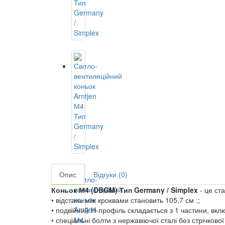
Опис
Відгуки (0)
Коньок М4 (DBGM) Тип Germany / Simplex
- це ст
• відстань між кроквами становить 105,7 см .;
• подвійний H-профіль складається з 1 частини, вк
• спеціальні болти з нержавіючої сталі без стрічкової