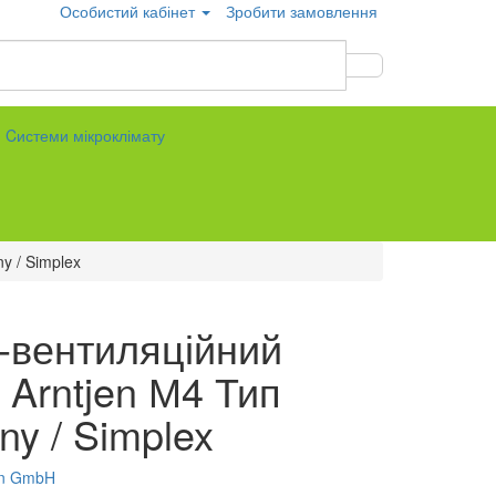
Особистий кабінет
Зробити замовлення
Cистеми мікроклімату
y / Simplex
-вентиляційний
 Arntjen М4 Тип
y / Simplex
en GmbH