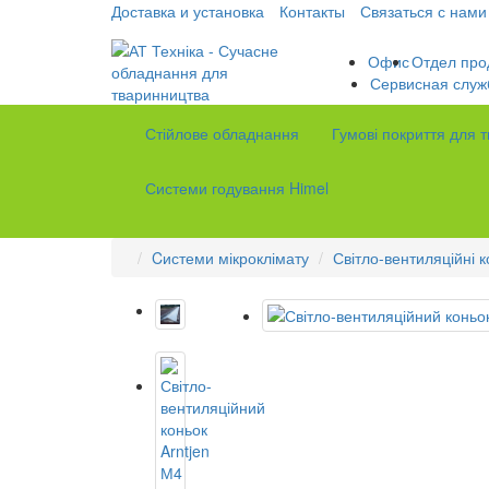
Доставка и установка
Контакты
Связаться с нами
Офис
Отдел про
Сервисная служ
Стійлове обладнання
Гумові покриття для 
Системи годування Himel
Cистеми мікроклімату
Світло-вентиляційні к