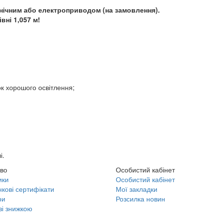
нічним або електроприводом (на замовлення).
вні 1,057 м!
к хорошого освітлення;
і.
во
Особистий кабінет
ики
Особистий кабінет
кові сертифікати
Мої закладки
ри
Розсилка новин
зі знижкою