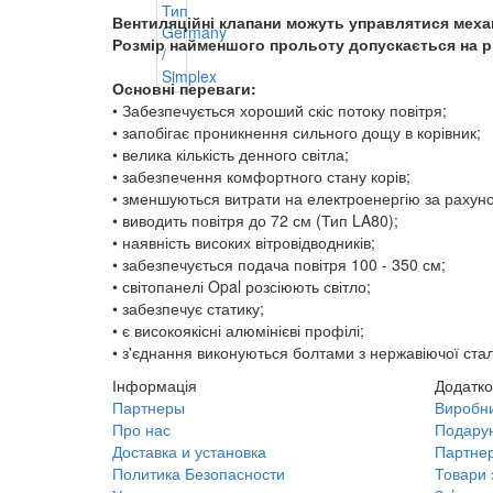
Вентиляційні клапани можуть управлятися меха
Розмір найменшого прольоту допускається на рі
Основні переваги:
• Забезпечується хороший скіс потоку повітря;
• запобігає проникнення сильного дощу в корівник;
• велика кількість денного світла;
• забезпечення комфортного стану корів;
• зменшуються витрати на електроенергію за рахуно
• виводить повітря до 72 см (Тип LA80);
• наявність високих вітровідводників;
• забезпечується подача повітря 100 - 350 см;
• світопанелі Opal розсіюють світло;
• забезпечує статику;
• є високоякісні алюмінієві профілі;
• з'єднання виконуються болтами з нержавіючої стал
Інформація
Додатко
Партнеры
Виробн
Про нас
Подарун
Доставка и установка
Партне
Политика Безопасности
Товари 