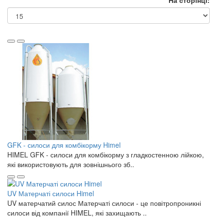
На сторінці:
GFK - силоси для комбікорму Himel
HIMEL GFK - силоси для комбікорму з гладкостенною лійкою,
які використовують для зовнішнього зб..
UV Матерчаті силоси Himel
UV матерчатий силос Матерчаті силоси - це повітропроникні
силоси від компанії HIMEL, які захищають ..