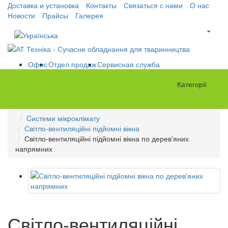
Доставка и установка
Контакты
Связаться с нами
О нас
Новости
Прайсы
Галерея
Офис
Отдел продаж
Сервисная служба
Категорії
Cистеми мікроклімату
Світло-вентиляційні підйомні вікна
Світло-вентиляційні підйомні вікна по дерев'яних
напрямних
Світло-вентиляційні