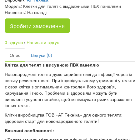
Модель: Клетки для телят с выдвижными ПВХ панелями
Наявність: На складі
Зробити замовлення
0 відгуків
/
Написати відгук
Опис
Відгуки (0)
Клітка для телят з висувною ПВХ панеллю
Новонароджені телята дуже сприйнятливі до інфекції через їх
низьку резистентності. При індивідуальному утриманні у теляти
є своя клітка з оптимальним контролем його здоров'я,
харчування і гною. Проблеми зі здоров'ям можуть бути
виявлені і усунені негайно, щоб мінімізувати ризик зараження
інших телят.
Клітки виробництва ТОВ «АТ Техніка» для одного теляти:
здоровий старт для новонародженого теляти!
Важливі особливості:
• Телята можуть міститися в приміщенні. Індивідуальні клітки