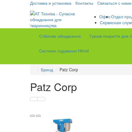
Доставка и установка
Контакты
Связаться с нами
Офис
Отдел про
Сервисная служ
Стійлове обладнання
Гумові покриття для 
Системи годування Himel
Бренд
Patz Corp
Patz Corp