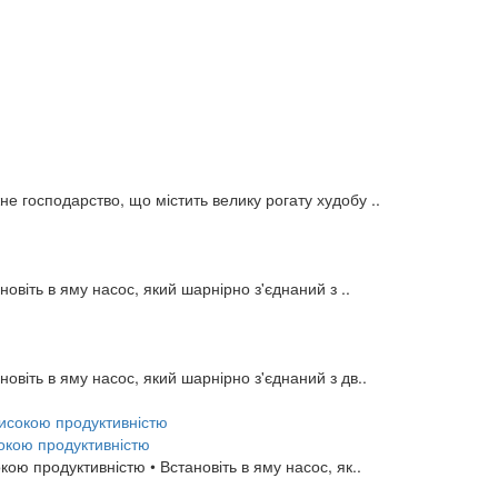
е господарство, що містить велику рогату худобу ..
овіть в яму насос, який шарнірно з'єднаний з ..
овіть в яму насос, який шарнірно з'єднаний з дв..
окою продуктивністю
ю продуктивністю • Встановіть в яму насос, як..