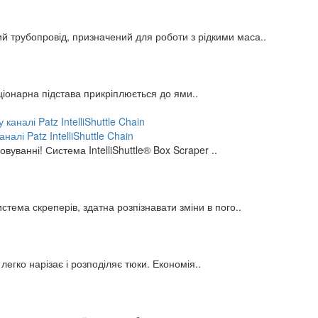
й трубопровід, призначений для роботи з рідкими маса..
іонарна підстава прикріплюється до ями..
лі Patz IntelliShuttle Chain
вуванні! Система IntelliShuttle® Box Scraper ..
стема скреперів, здатна розпізнавати зміни в пого..
легко нарізає і розподіляє тюки. Економія..