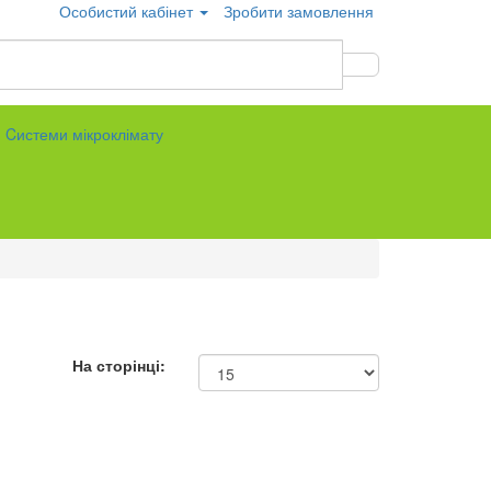
Особистий кабінет
Зробити замовлення
Cистеми мікроклімату
На сторінці: