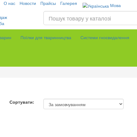
О нас
Новости
Прайсы
Галерея
Мова
даж
ба
тварин
Поїлки для тваринництва
Системи гноєвидалення
Сортувати: