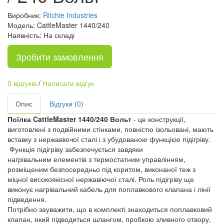
Виробник:
Ritchie Industries
Модель: CattleMaster 1440/240
Наявність: На складі
Зробити замовлення
0 відгуків
/
Написати відгук
Опис
Відгуки (0)
Поїлка CattleMaster 1440/240 Вольт
- це конструкції,
виготовлені з подвійними стінками, повністю ізольовані, мають
вставку з нержавіючої сталі і з убудованою функцією підігріву.
Функція підігріву забезпечується завдяки
нагрівальним елементів з термостатним управлінням,
розміщеним безпосередньо під коритом, виконаної теж з
міцної високоякісної нержавіючої сталі. Роль підігріву ще
виконує нагрівальний кабель для поплавкового клапана і лінії
підведення.
Потрібно зауважити, що в комплекті знаходиться поплавковий
клапан, який підводиться шлангом, пробкою зливного отвору,