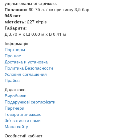
ущільнювальної стрічкою.
Поплавок:
60-75 л. / хв при тиску 3,5 бар.
948 ват
місткість:
227 літрів
Габарити:
Д 3,70 м х Ш 0,60 м х В 0,41 м
Інформація
Партнеры
Про нас
Доставка и установка
Политика Безопасности
Условия соглашения
Прайсы
Додатково
Виробники
Подарункові сертифікати
Партнери
Товари зі знижкою
Зв’язатися з нами
Мапа сайту
Особистий кабінет