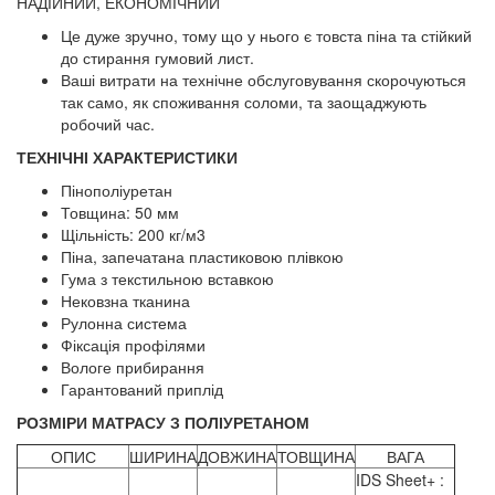
НАДІЙНИЙ, ЕКОНОМІЧНИЙ
Це дуже зручно, тому що у нього є товста піна та стійкий
до стирання гумовий лист.
Ваші витрати на технічне обслуговування скорочуються
так само, як споживання соломи, та заощаджують
робочий час.
ТЕХНІЧНІ ХАРАКТЕРИСТИКИ
Пінополіуретан
Товщина: 50 мм
Щільність: 200 кг/м3
Піна, запечатана пластиковою плівкою
Гума з текстильною вставкою
Нековзна тканина
Рулонна система
Фіксація профілями
Вологе прибирання
Гарантований приплід
РОЗМІРИ МАТРАСУ З ПОЛІУРЕТАНОМ
ОПИС
ШИРИНА
ДОВЖИНА
ТОВЩИНА
ВАГА
IDS Sheet+ :