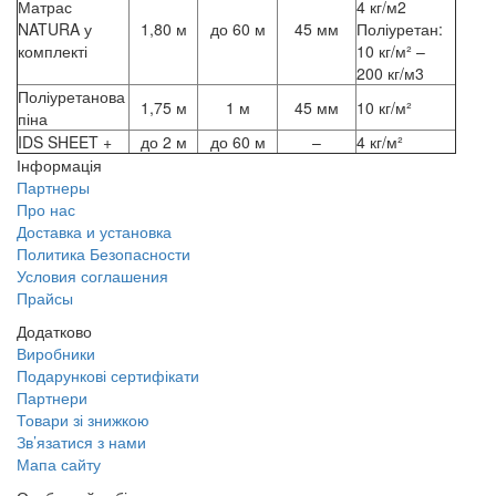
Матрас
4 кг/м2
NATURA у
1,80 м
до 60 м
45 мм
Поліуретан:
комплекті
10 кг/м² –
200 кг/м3
Поліуретанова
1,75 м
1 м
45 мм
10 кг/м²
піна
IDS SHEET +
до 2 м
до 60 м
–
4 кг/м²
Інформація
Партнеры
Про нас
Доставка и установка
Политика Безопасности
Условия соглашения
Прайсы
Додатково
Виробники
Подарункові сертифікати
Партнери
Товари зі знижкою
Зв’язатися з нами
Мапа сайту