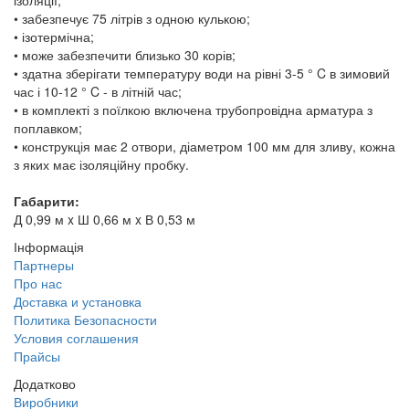
ізоляції;
• забезпечує 75 літрів з одною кулькою;
• ізотермічна;
• може забезпечити близько 30 корів;
• здатна зберігати температуру води на рівні 3-5 ° C в зимовий
час і 10-12 ° C - в літній час;
• в комплекті з поїлкою включена трубопровідна арматура з
поплавком;
• конструкція має 2 отвори, діаметром 100 мм для зливу, кожна
з яких має ізоляційну пробку.
Габарити:
Д 0,99 м x Ш 0,66 м x В 0,53 м
Інформація
Партнеры
Про нас
Доставка и установка
Политика Безопасности
Условия соглашения
Прайсы
Додатково
Виробники