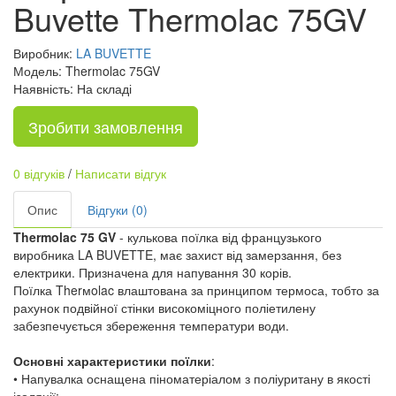
Buvette Thermolac 75GV
Виробник:
LA BUVETTE
Модель: Thermolac 75GV
Наявність: На складі
Зробити замовлення
0 відгуків
/
Написати відгук
Опис
Відгуки (0)
Thermolac 75 GV
- кулькова поїлка від французького
виробника LA BUVETTE, має захист від замерзання, без
електрики. Призначена для напування 30 корів.
Поїлка Therмolac влаштована за принципом термоса, тобто за
рахунок подвійної стінки високоміцного поліетилену
забезпечується збереження температури води.
Основні характеристики поїлки
:
• Напувалка оснащена піноматеріалом з поліуритану в якості