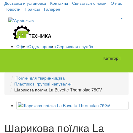
Доставка и установка
Контакты
Связаться с нами
О нас
Новости
Прайсы
Галерея
Офис
Отдел продаж
Сервисная служба
Категорії
Поїлки для тваринництва
Пластикові групові напувалки
Шарикова поїлка La Buvette Thermolac 75GV
Шарикова поїлка La