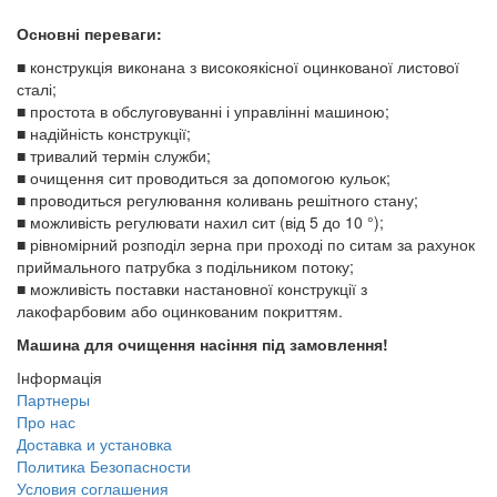
Основні переваги:
■ конструкція виконана з високоякісної оцинкованої листової
сталі;
■ простота в обслуговуванні і управлінні машиною;
■ надійність конструкції;
■ тривалий термін служби;
■ очищення сит проводиться за допомогою кульок;
■ проводиться регулювання коливань решітного стану;
■ можливість регулювати нахил сит (від 5 до 10 °);
■ рівномірний розподіл зерна при проході по ситам за рахунок
приймального патрубка з подільником потоку;
■ можливість поставки настановної конструкції з
лакофарбовим або оцинкованим покриттям.
Машина для очищення насіння під замовлення!
Інформація
Партнеры
Про нас
Доставка и установка
Политика Безопасности
Условия соглашения