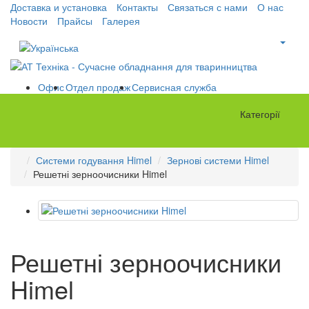
Доставка и установка
Контакты
Связаться с нами
О нас
Новости
Прайсы
Галерея
Офис
Отдел продаж
Сервисная служба
Категорії
Системи годування Himel
Зернові системи Himel
Решетні зерноочисники Himel
Решетні зерноочисники
Himel