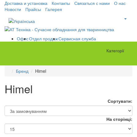
Доставка и установка
Контакты
Связаться с нами
О нас
Новости
Прайсы
Галерея
Офис
Отдел продаж
Сервисная служба
Категорії
Бренд
Himel
Himel
Сортувати:
На сторінці: