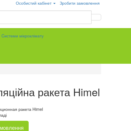
Особистий кабінет
Зробити замовлення
Cистеми мікроклімату
яційна ракета Himel
ционная ракета Himel
ладі
амовлення