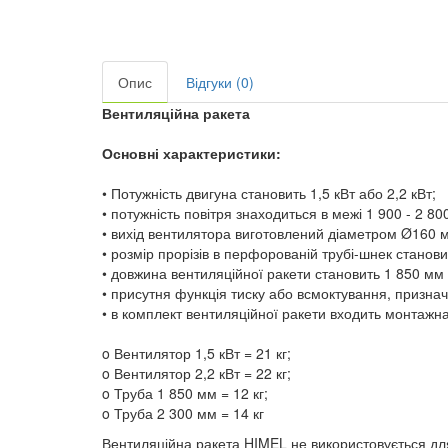
Опис
Відгуки (0)
Вентиляційна ракета
Основні характеристики:
• Потужність двигуна становить 1,5 кВт або 2,2 кВт;
• потужність повітря знаходиться в межі 1 900 - 2 800
• вихід вентилятора виготовлений діаметром Ø160 
• розмір прорізів в перфорованій трубі-шнек станов
• довжина вентиляційної ракети становить 1 850 мм
• присутня функція тиску або всмоктування, призна
• в комплект вентиляційної ракети входить монтажн
o Вентилятор 1,5 кВт = 21 кг;
o Вентилятор 2,2 кВт = 22 кг;
o Труба 1 850 мм = 12 кг;
o Труба 2 300 мм = 14 кг
Вентиляційна ракета HIMEL не використовується для