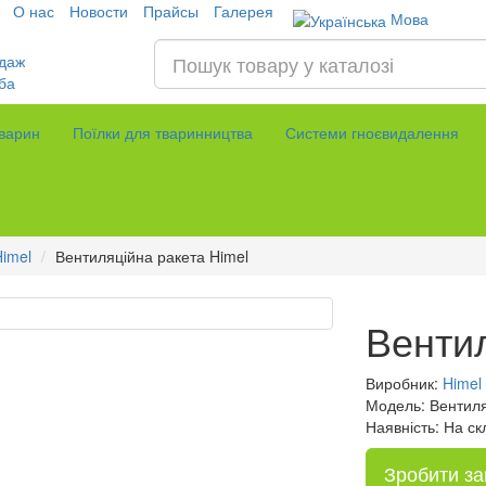
О нас
Новости
Прайсы
Галерея
Мова
даж
ба
тварин
Поїлки для тваринництва
Системи гноєвидалення
Himel
Вентиляційна ракета Himel
Вентил
Виробник:
Himel
Модель: Вентиля
Наявність: На ск
Зробити з