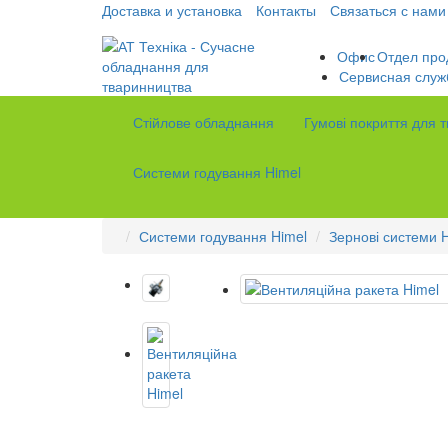
Доставка и установка
Контакты
Связаться с нами
Офис
Отдел про
Сервисная служ
Стійлове обладнання
Гумові покриття для 
Системи годування Himel
Системи годування Himel
Зернові системи 