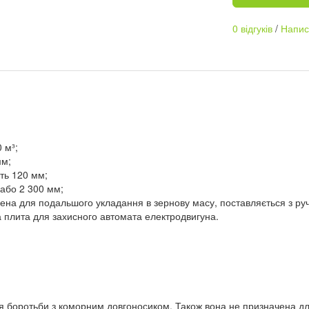
0 відгуків
/
Написа
 м³;
мм;
ить 120 мм;
 або 2 300 мм;
чена для подальшого укладання в зернову масу, поставляється з ру
а плита для захисного автомата електродвигуна.
 боротьби з коморним довгоносиком. Також вона не призначена для