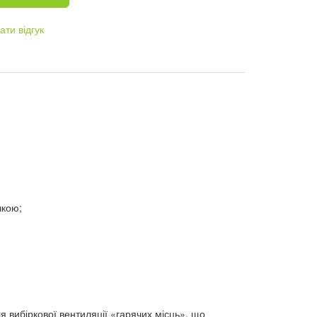
ти відгук
чкою;
 вибіркової вентиляції «гарячих місць», що